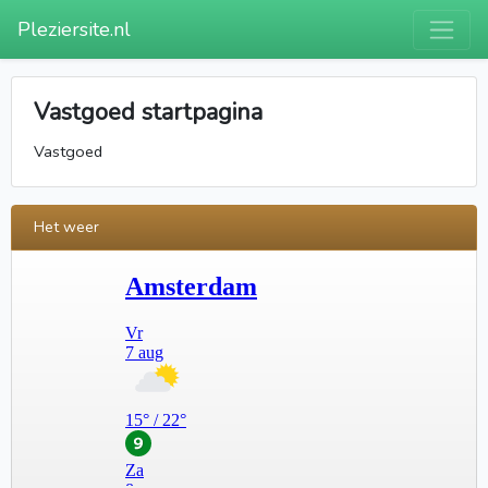
Pleziersite.nl
Vastgoed startpagina
Vastgoed
Het weer